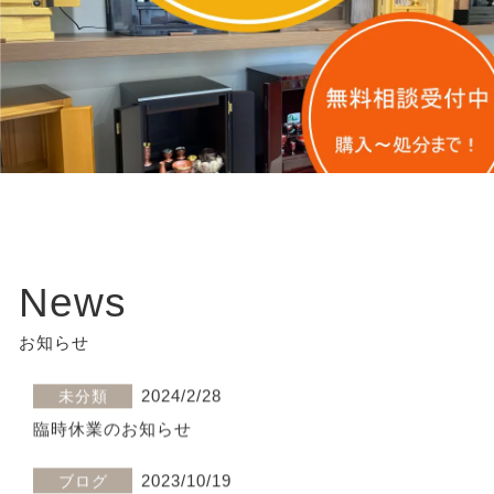
2026/6/22
ブログ
十勝・帯広　初盆（新盆）って何を準備すればいい
の？必要なものを仏壇店が解説
2024/2/28
未分類
臨時休業のお知らせ
2023/10/19
ブログ
「モダン仏壇」とは？選び方やデザインは？現代に馴
染む仏壇
News
2026/6/22
ブログ
お知らせ
十勝・帯広　初盆（新盆）って何を準備すればいい
の？必要なものを仏壇店が解説
2024/2/28
未分類
臨時休業のお知らせ
2023/10/19
ブログ