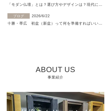
「モダン仏壇」とは？選び方やデザインは？現代に馴
染む仏壇
2026/6/22
ブログ
十勝・帯広　初盆（新盆）って何を準備すればいい
の？必要なものを仏壇店が解説
2024/2/28
未分類
臨時休業のお知らせ
2023/10/19
ブログ
「モダン仏壇」とは？選び方やデザインは？現代に馴
染む仏壇
ABOUT US
事業紹介